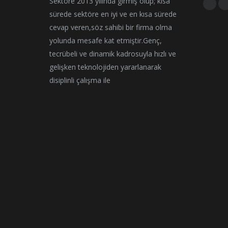
Sektöre 2013 yılında girmiş olup; kısa
Find us 
Face
I
sürede sektöre en iyi ve en kısa sürede
page
cevap veren,söz sahibi bir firma olma
open
yolunda mesafe kat etmiştir.Genç,
in
i
tecrübeli ve dinamik kadrosuyla hızlı ve
new
gelişken teknolojiden yararlanarak
wind
disiplinli çalışma ile