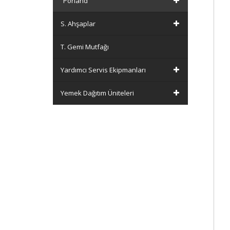
Porland
S. Ahşaplar
T. Gemi Mutfağı
Yardımcı Servis Ekipmanları
Yemek Dağıtım Üniteleri