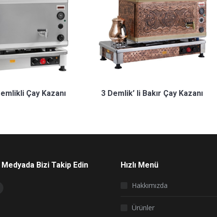
3 Demlik’ li Bakır Çay Kazanı
Demlikli Çay Kazanı
 Medyada Bizi Takip Edin
Hızlı Menü
on:
Hakkımızda
book
nstagram
page
Ürünler