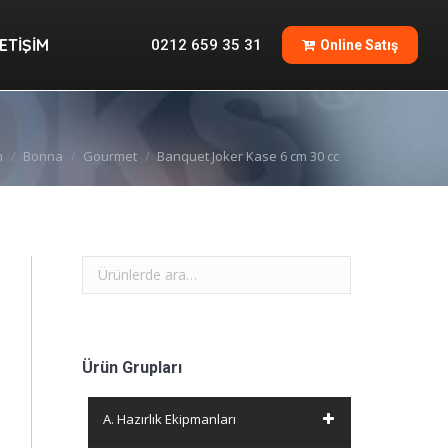
İLETIŞIM
0212 659 35 31
Online Satış
LETIŞIM
0212 659 35 31
Online Satış
n
Bonna
Gourmet
Banquet Joker Kase 6 cm 30 cc
Ürün Grupları
A. Hazırlık Ekipmanları