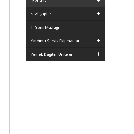
Porland
S. Ahşaplar
T. Gemi Mutfağı
Yardımcı Servis Ekipmanları
Yemek Dağıtım Üniteleri