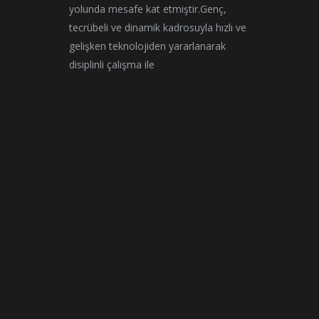
open
yolunda mesafe kat etmiştir.Genç,
in
i
tecrübeli ve dinamik kadrosuyla hızlı ve
new
gelişken teknolojiden yararlanarak
wind
disiplinli çalışma ile