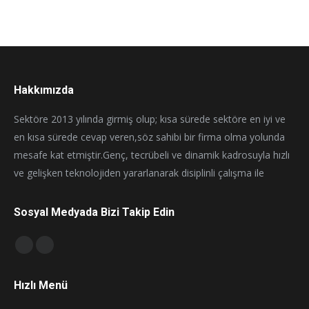
Hakkımızda
Sektöre 2013 yılında girmiş olup; kısa sürede sektöre en iyi ve
en kısa sürede cevap veren,söz sahibi bir firma olma yolunda
mesafe kat etmiştir.Genç, tecrübeli ve dinamik kadrosuyla hızlı
ve gelişken teknolojiden yararlanarak disiplinli çalışma ile
Sosyal Medyada Bizi Takip Edin
Find us on:
Facebook
Instagram
page
page
Hızlı Menü
opens
opens
in
in