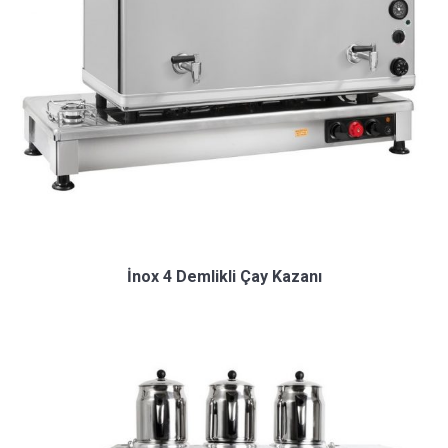
İnox 4 Demlikli Çay Kazanı