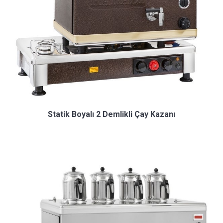
Statik Boyalı 2 Demlikli Çay Kazanı