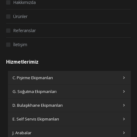
Hakkımızda
new
new
window
window
Ürünler
Referanslar
İletişim
Hizmetlerimiz
C. Pişirme Ekipmanları
G. Soğutma Ekipmanları
D. Bulaşıkhane Ekipmanları
E. Self Servis Ekipmanları
J. Arabalar