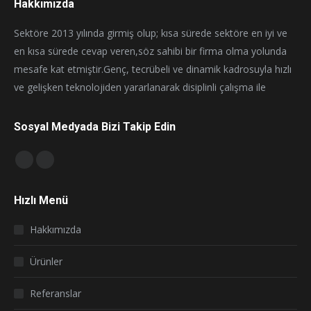
Hakkımızda
Sektöre 2013 yılında girmiş olup; kısa sürede sektöre en iyi ve
en kısa sürede cevap veren,söz sahibi bir firma olma yolunda
mesafe kat etmiştir.Genç, tecrübeli ve dinamik kadrosuyla hızlı
ve gelişken teknolojiden yararlanarak disiplinli çalışma ile
Sosyal Medyada Bizi Takip Edin
Find us on:
Facebook
Instagram
page
page
Hızlı Menü
opens
opens
in
in
Hakkımızda
new
new
window
window
Ürünler
Referanslar