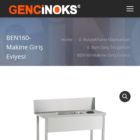
BEN160-
You are here:
Home
D. Bulaşıkhane Ekipmanları
Makine Giriş
E. Bym Giriş Tezgahları
Eviyesi
BEN160-Makine Giriş Eviyesi