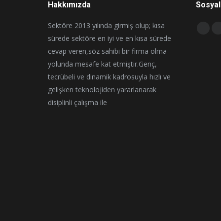
Hakkımızda
Sosyal
Sektöre 2013 yılında girmiş olup; kısa
Find us 
Face
I
sürede sektöre en iyi ve en kısa sürede
page
cevap veren,söz sahibi bir firma olma
open
yolunda mesafe kat etmiştir.Genç,
in
i
tecrübeli ve dinamik kadrosuyla hızlı ve
new
gelişken teknolojiden yararlanarak
wind
disiplinli çalışma ile