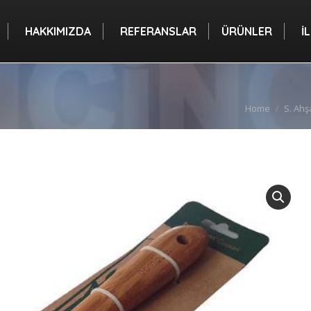
A
HAKKIMIZDA
REFERANSLAR
ÜRÜNLER
HAKKIMIZDA
REFERANSLAR
ÜRÜNLER
İ
You are here:
Home
S. Ahş