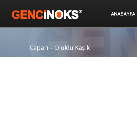
ANASAYF
ANASAYFA
Capari – Oluklu Kaşık