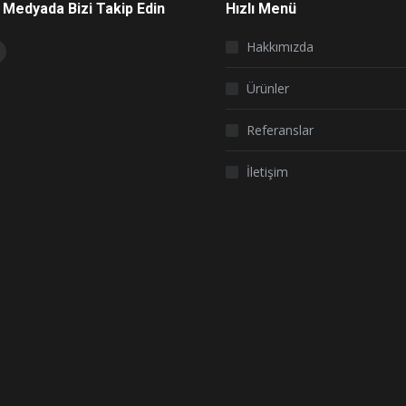
 Medyada Bizi Takip Edin
Hızlı Menü
on:
Hakkımızda
book
nstagram
page
Ürünler
s
opens
Referanslar
n
new
İletişim
ow
window