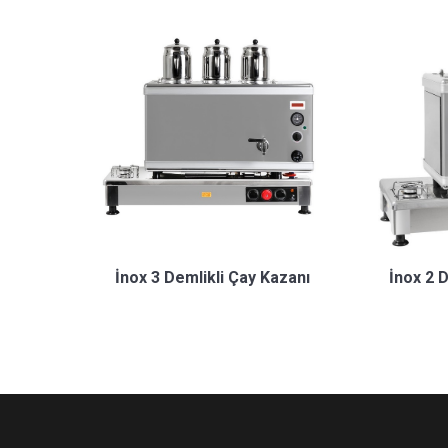
İnox 3 Demlikli Çay Kazanı
İnox 2 