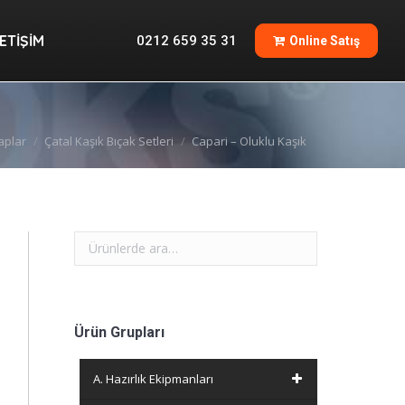
İLETIŞIM
0212 659 35 31
Online Satış
LETIŞIM
0212 659 35 31
Online Satış
aplar
Çatal Kaşık Bıçak Setleri
Capari – Oluklu Kaşık
Ürün Grupları
A. Hazırlık Ekipmanları