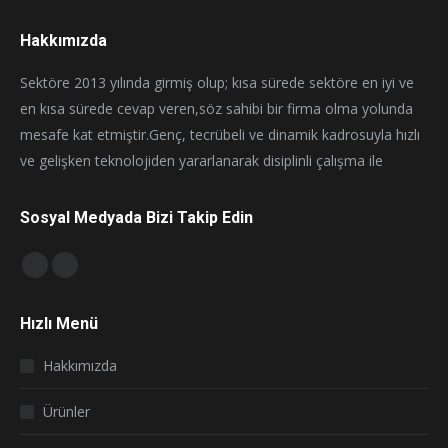
Hakkımızda
Sektöre 2013 yılında girmiş olup; kısa sürede sektöre en iyi ve
en kısa sürede cevap veren,söz sahibi bir firma olma yolunda
mesafe kat etmiştir.Genç, tecrübeli ve dinamik kadrosuyla hızlı
ve gelişken teknolojiden yararlanarak disiplinli çalışma ile
Sosyal Medyada Bizi Takip Edin
Find us on:
Facebook
Instagram
page
page
Hızlı Menü
opens
opens
in
in
Hakkımızda
new
new
window
window
Ürünler