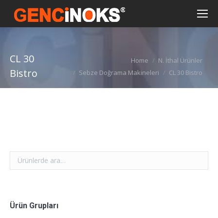
CL 30
You are here:
Home
N. İthal Ürünler
Bistro
Sebze Doğrama Makineleri
CL 30 Bistro
Ürün Grupları