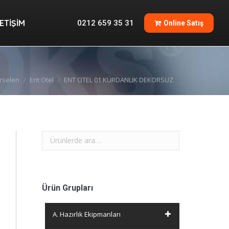
İLETIŞIM
0212 659 35 31
Online Satış
LETIŞIM
0212 659 35 31
Online Satış
rselen
Ent Otel
ENT OTEL 01 KÜRDANLIK DEKORSUZ
Ürün Grupları
A. Hazırlık Ekipmanları