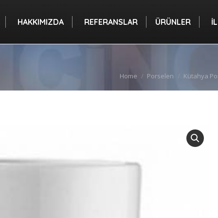
A
HAKKIMIZDA
REFERANSLAR
ÜRÜNLER
HAKKIMIZDA
REFERANSLAR
ÜRÜNLER
İ
You are here:
Home
Porselen
Kütahya Po