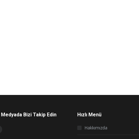
 Medyada Bizi Takip Edin
Hızlı Menü
on:
Hakkımızda
book
nstagram