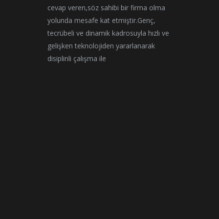
page
cevap veren,söz sahibi bir firma olma
open
yolunda mesafe kat etmiştir.Genç,
in
i
tecrübeli ve dinamik kadrosuyla hızlı ve
new
gelişken teknolojiden yararlanarak
wind
disiplinli çalışma ile