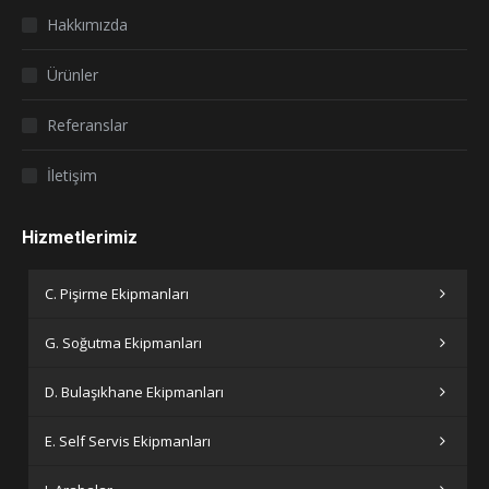
in
in
Hakkımızda
new
new
window
window
Ürünler
Referanslar
İletişim
Hizmetlerimiz
C. Pişirme Ekipmanları
G. Soğutma Ekipmanları
D. Bulaşıkhane Ekipmanları
E. Self Servis Ekipmanları