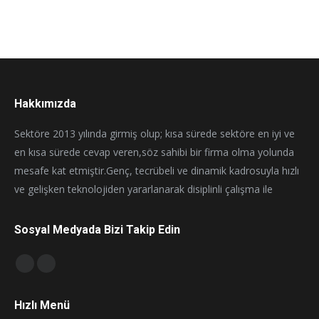
Hakkımızda
Sektöre 2013 yılında girmiş olup; kısa sürede sektöre en iyi ve
en kısa sürede cevap veren,söz sahibi bir firma olma yolunda
mesafe kat etmiştir.Genç, tecrübeli ve dinamik kadrosuyla hızlı
ve gelişken teknolojiden yararlanarak disiplinli çalışma ile
Sosyal Medyada Bizi Takip Edin
Find us on:
Facebook
Instagram
page
page
Hızlı Menü
opens
opens