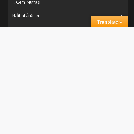
T. Gemi Mutfağı
N. İthal Ürünler
Translate »
Klinoks
B. Kafeterya Bar Ekipmanları
H. Çalışma Tezgahları
Yardımcı Servis Ekipmanları
S. Ahşaplar
Porselen
F. Açık Büfe Hatları
I. Davlumbazlar, Yer Izgaraları, Yağ Ayırıcılar