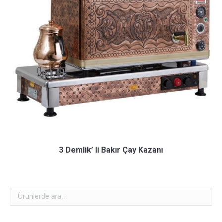
3 Demlik’ li Bakır Çay Kazanı