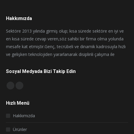
Hakkımızda
Sektöre 2013 yılında girmiş olup; kısa sürede sektöre en iyi ve
en kısa sürede cevap veren,söz sahibi bir firma olma yolunda
mesafe kat etmiştir.Genç, tecrübeli ve dinamik kadrosuyla hızlı
ve gelişken teknolojiden yararlanarak disiplinli çalışma ile
Sosyal Medyada Bizi Takip Edin
Find us on:
Facebook
Instagram
page
page
Hızlı Menü
opens
opens
in
in
Hakkımızda
new
new
window
window
Ürünler