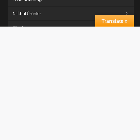
N. İthal Ürünler
Translate »
Klinoks
B. Kafeterya Bar Ekipmanları
H. Çalışma Tezgahları
Yardımcı Servis Ekipmanları
S. Ahşaplar
Porselen
F. Açık Büfe Hatları
I. Davlumbazlar, Yer Izgaraları, Yağ Ayırıcılar
K. Depolama Ve İstifleme Üniteleri