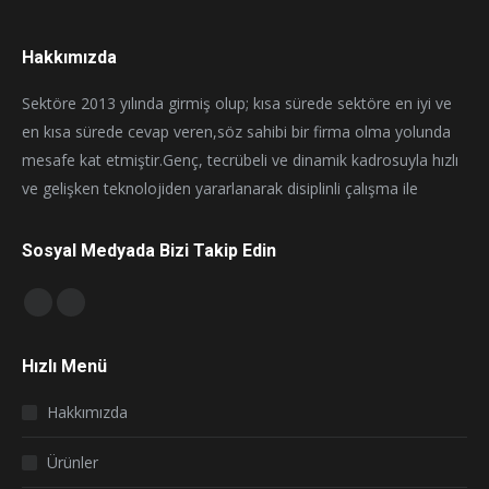
Hakkımızda
Sektöre 2013 yılında girmiş olup; kısa sürede sektöre en iyi ve
en kısa sürede cevap veren,söz sahibi bir firma olma yolunda
mesafe kat etmiştir.Genç, tecrübeli ve dinamik kadrosuyla hızlı
ve gelişken teknolojiden yararlanarak disiplinli çalışma ile
Sosyal Medyada Bizi Takip Edin
Find us on:
Facebook
Instagram
page
page
Hızlı Menü
opens
opens
in
in
Hakkımızda
new
new
window
window
Ürünler