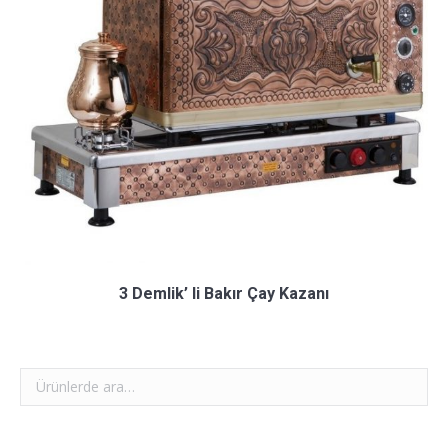
3 Demlik’ li Bakır Çay Kazanı