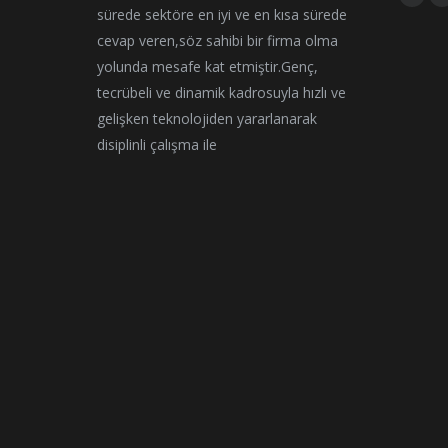
Face
I
sürede sektöre en iyi ve en kısa sürede
page
cevap veren,söz sahibi bir firma olma
open
yolunda mesafe kat etmiştir.Genç,
in
i
tecrübeli ve dinamik kadrosuyla hızlı ve
new
gelişken teknolojiden yararlanarak
wind
disiplinli çalışma ile