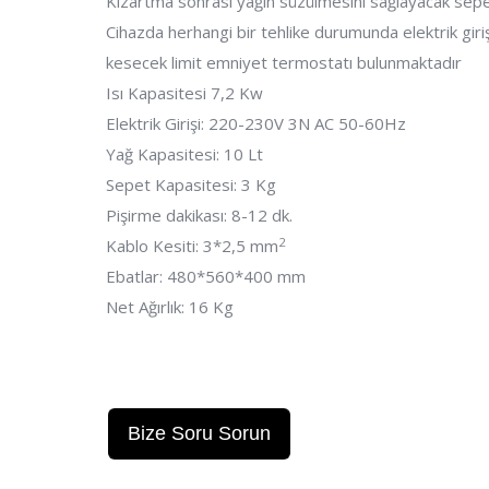
Kızartma sonrası yağın süzülmesini sağlayacak sepet 
Cihazda herhangi bir tehlike durumunda elektrik giri
kesecek limit emniyet termostatı bulunmaktadır
Isı Kapasitesi 7,2 Kw
Elektrik Girişi: 220-230V 3N AC 50-60Hz
Yağ Kapasitesi: 10 Lt
Sepet Kapasitesi: 3 Kg
Pişirme dakikası: 8-12 dk.
2
Kablo Kesiti: 3*2,5 mm
Ebatlar: 480*560*400 mm
Net Ağırlık: 16 Kg
Bize Soru Sorun