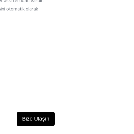
askı tertibatı vardır.
şini otomatik olarak
Bize Ulaşın