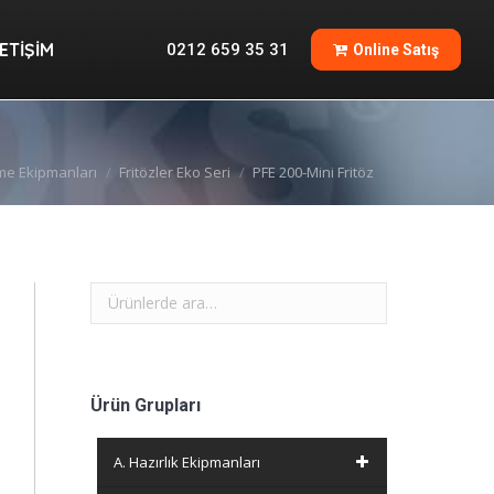
İLETIŞIM
0212 659 35 31
Online Satış
LETIŞIM
0212 659 35 31
Online Satış
rme Ekipmanları
Fritözler Eko Seri
PFE 200-Mini Fritöz
Ürün Grupları
A. Hazırlık Ekipmanları