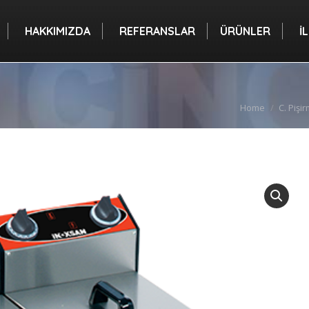
A
HAKKIMIZDA
REFERANSLAR
ÜRÜNLER
HAKKIMIZDA
REFERANSLAR
ÜRÜNLER
İ
You are here:
Home
C. Pişi