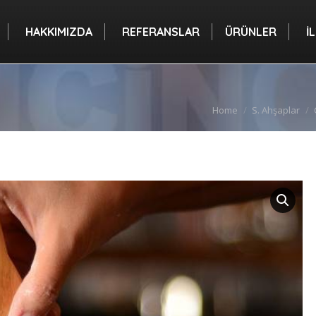
A
HAKKIMIZDA
REFERANSLAR
ÜRÜNLER
HAKKIMIZDA
REFERANSLAR
ÜRÜNLER
İ
You are here:
Home
S. Ahşaplar