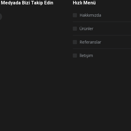
 Medyada Bizi Takip Edin
Hızlı Menü
on:
Hakkımızda
book
nstagram
page
Ürünler
s
opens
Referanslar
n
new
İletişim
ow
window