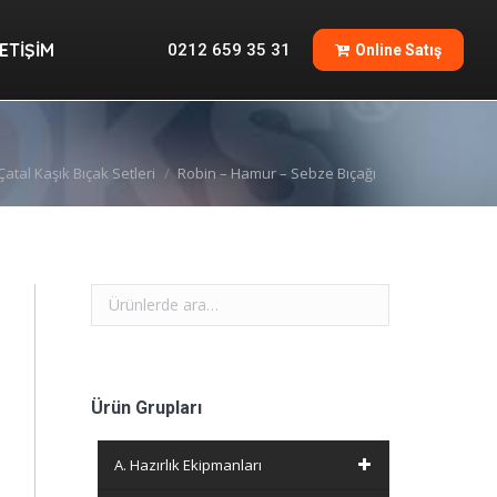
İLETIŞIM
0212 659 35 31
Online Satış
LETIŞIM
0212 659 35 31
Online Satış
Çatal Kaşık Bıçak Setleri
Robin – Hamur – Sebze Bıçağı
Ürün Grupları
A. Hazırlık Ekipmanları