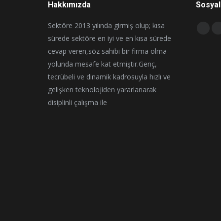
Hakkımızda
Sosyal
Sektöre 2013 yılında girmiş olup; kısa
Find us 
Face
I
sürede sektöre en iyi ve en kısa sürede
page
cevap veren,söz sahibi bir firma olma
open
yolunda mesafe kat etmiştir.Genç,
in
i
tecrübeli ve dinamik kadrosuyla hızlı ve
new
gelişken teknolojiden yararlanarak
wind
disiplinli çalışma ile