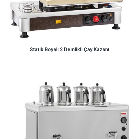
Statik Boyalı 2 Demlikli Çay Kazanı