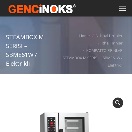
You are here:
STEAMBOX M
Home
N. İthal Ürünler
İthal Fırınlar
SERİSİ –
KOMPATTO FIRINLAR
SBME61W /
STEAMBOX M SERİSİ – SBME61W /
Elektrikli
Elektrikli