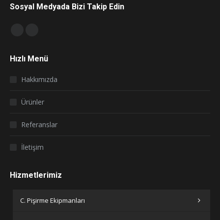
Sosyal Medyada Bizi Takip Edin
Find us on:
Facebook
Instagram
page
page
Hızlı Menü
opens
opens
in
in
Hakkımızda
new
new
window
window
Ürünler
Referanslar
İletişim
Hizmetlerimiz
C. Pişirme Ekipmanları