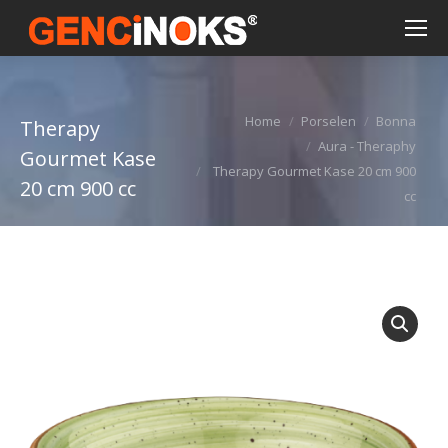
You are here:
Home
Porselen
Bonna
Therapy
Aura - Theraphy
Gourmet Kase
Therapy Gourmet Kase 20 cm 900
20 cm 900 cc
cc