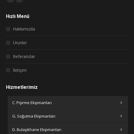
Facebook
Instagram
page
page
Hızlı Menü
opens
opens
in
in
Hakkımızda
new
new
window
window
Ürünler
Referanslar
İletişim
Hizmetlerimiz
C. Pişirme Ekipmanları
G. Soğutma Ekipmanları
D. Bulaşıkhane Ekipmanları