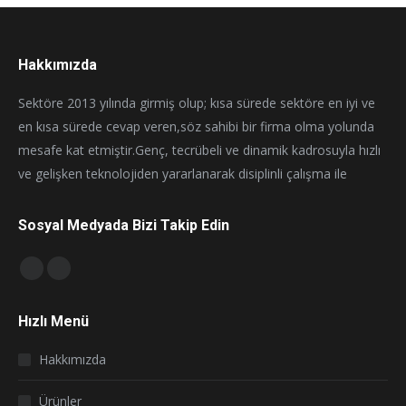
Hakkımızda
Sektöre 2013 yılında girmiş olup; kısa sürede sektöre en iyi ve
en kısa sürede cevap veren,söz sahibi bir firma olma yolunda
mesafe kat etmiştir.Genç, tecrübeli ve dinamik kadrosuyla hızlı
ve gelişken teknolojiden yararlanarak disiplinli çalışma ile
Sosyal Medyada Bizi Takip Edin
Find us on:
Facebook
Instagram
page
page
Hızlı Menü
opens
opens
in
in
Hakkımızda
new
new
window
window
Ürünler