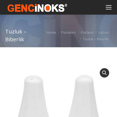
Tuzluk –
You are here:
Home
Porselen
Porland
Lebon
Biberlik
Tuzluk – Biberlik