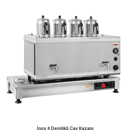
İnox 4 Demlikli Çay Kazanı