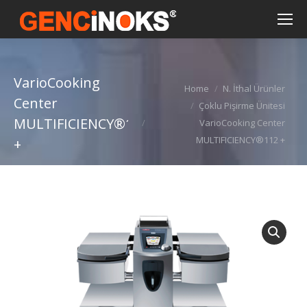
VarioCooking
You are here:
Home
N. İthal Ürünler
Center
Çoklu Pişirme Ünitesi
MULTIFICIENCY®112
VarioCooking Center
MULTIFICIENCY®112 +
+