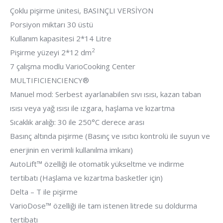
Çoklu pişirme ünitesi, BASINÇLI VERSİYON
Porsiyon miktarı 30 üstü
Kullanım kapasitesi 2*14 Litre
2
Pişirme yüzeyi 2*12 dm
7 çalışma modlu VarioCooking Center
MULTIFICIENCIENCY®
Manuel mod: Serbest ayarlanabilen sıvı ısısı, kazan taban
ısısı veya yağ ısısı ile ızgara, haşlama ve kızartma
Sıcaklık aralığı: 30 ile 250°C derece arası
Basınç altında pişirme (Basınç ve ısıtıcı kontrolü ile suyun ve
enerjinin en verimli kullanılma imkanı)
AutoLift™ özelliği ile otomatik yükseltme ve indirme
tertibatı (Haşlama ve kızartma basketler için)
Delta – T ile pişirme
VarioDose™ özelliği ile tam istenen litrede su doldurma
tertibatı