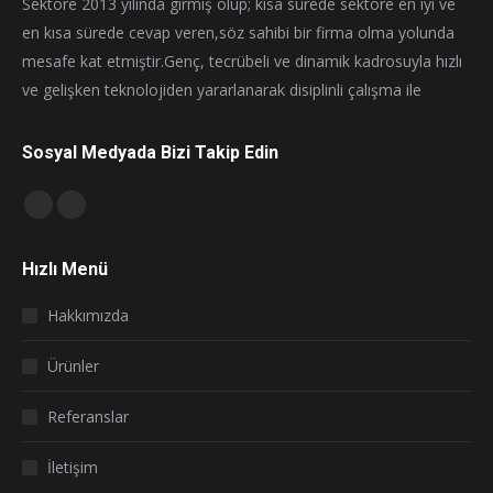
Sektöre 2013 yılında girmiş olup; kısa sürede sektöre en iyi ve
en kısa sürede cevap veren,söz sahibi bir firma olma yolunda
mesafe kat etmiştir.Genç, tecrübeli ve dinamik kadrosuyla hızlı
ve gelişken teknolojiden yararlanarak disiplinli çalışma ile
Sosyal Medyada Bizi Takip Edin
Find us on:
Facebook
Instagram
page
page
Hızlı Menü
opens
opens
in
in
Hakkımızda
new
new
window
window
Ürünler
Referanslar
İletişim