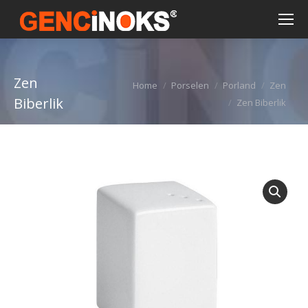
Zen
You are here:
Home
Porselen
Porland
Zen
Biberlik
Zen Biberlik