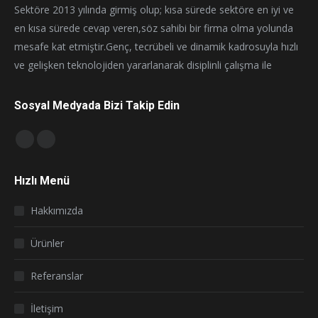
Sektöre 2013 yılında girmiş olup; kısa sürede sektöre en iyi ve
en kısa sürede cevap veren,söz sahibi bir firma olma yolunda
mesafe kat etmiştir.Genç, tecrübeli ve dinamik kadrosuyla hızlı
ve gelişken teknolojiden yararlanarak disiplinli çalışma ile
Sosyal Medyada Bizi Takip Edin
Find us on:
Facebook
Instagram
page
page
Hızlı Menü
opens
opens
in
in
Hakkımızda
new
new
window
window
Ürünler
Referanslar
İletişim